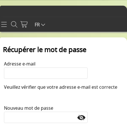
Accueil
FR
Boutique en ligne
Récupérer le mot de passe
Carrosserie Chassis Intérieur
Informations
Accessoires
Adresse e-mail
Contact
PROMO
Mon compte
Équipement électrique
Veuillez vérifier que votre adresse e-mail est correcte
MOTEURS
Trains avant, Directions
Nouveau mot de passe
JANTES + FREINS