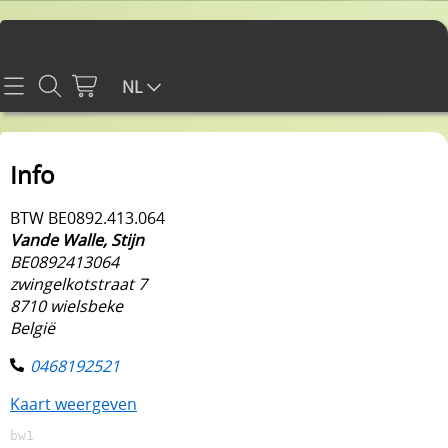
Home
NL
Contact
Info
Info
BTW BE0892.413.064
WEBSHOP
Vande Walle, Stijn
BE0892413064
CARROSSERIE CHASSIS EN INTERIEUR
zwingelkotstraat 7
Mijn account
8710 wielsbeke
DIVERSEN
België
Gastenboek
PROMO'S
0468192521
RETOUR EN GARANTIE
ELEKTRICITEIT
Kaart weergeven
BLOG MET TIPS
bw1
MOTOR EN TOEBEHOREN