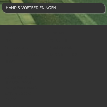
HAND & VOETBEDIENINGEN
Home
Contact
Info
WEBSHOP
Mijn account
Gastenboek
RETOUR EN GARANTIE
BLOG MET TIPS
BLOG
Vande Walle, Stijn
BE0892413064
zwingelkotstraat 7
8710 wielsbeke
België