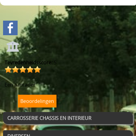
VOORAS , BESTURING
BLOG
VELGEN + REMMEN
BENZINE, UITLAAT, KACHEL
ACHTERAS , DIFFERENTIEEL EN VERSNELLINGSBAK
HAND & VOETBEDIENINGEN
Tevredenheidsscore:
5
Een aanrader
Beoordelingen
CARROSSERIE CHASSIS EN INTERIEUR