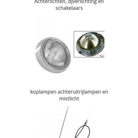
Achterlichten, zijverlichting en
schakelaars
VOORAS , BESTURING
BLOG
VELGEN + REMMEN
BENZINE, UITLAAT, KACHEL
ACHTERAS , DIFFERENTIEEL EN VERSNELLINGSBAK
HAND & VOETBEDIENINGEN
koplampen achteruitrijlampen en
mistlicht