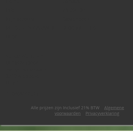
Home
Contact
Info
WEBSHOP
Mijn account
Gastenboek
RETOUR EN GARANTIE
BLOG MET TIPS
BLOG
Vande Walle, Stijn
BE0892413064
zwingelkotstraat 7
8710 wielsbeke
België
0468192521
Alle prijzen zijn Inclusief 21% BTW
Algemene
voorwaarden
Privacyverklaring