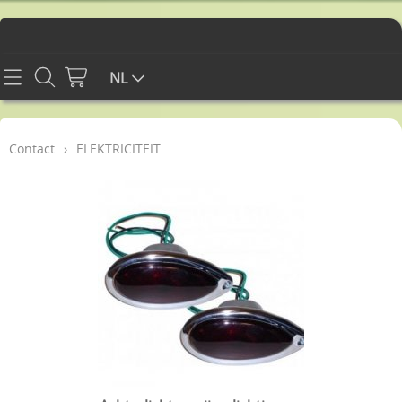
Home
NL
Contact
Contact
›
ELEKTRICITEIT
Info
WEBSHOP
CARROSSERIE CHASSIS EN INTERIEUR
Mijn account
DIVERSEN
Gastenboek
PROMO'S
RETOUR EN GARANTIE
ELEKTRICITEIT
BLOG MET TIPS
MOTOR EN TOEBEHOREN