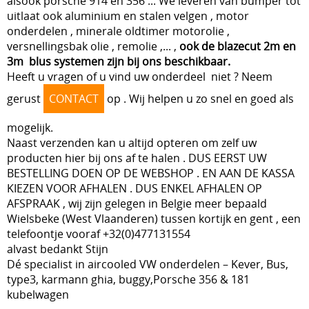
alsook porsche 914 en 356 ... We leveren van bumper tot
uitlaat ook aluminium en stalen velgen , motor
VOORAS , BESTURING
BLOG
onderdelen , minerale oldtimer motorolie ,
versnellingsbak olie , remolie ,... ,
ook de blazecut 2m en
VELGEN + REMMEN
3m blus systemen zijn bij ons beschikbaar.
Heeft u vragen of u vind uw onderdeel niet ? Neem
BENZINE, UITLAAT, KACHEL
gerust
CONTACT
op . Wij helpen u zo snel en goed als
ACHTERAS , DIFFERENTIEEL EN VERSNELLINGSBAK
mogelijk.
HAND & VOETBEDIENINGEN
Naast verzenden kan u altijd opteren om zelf uw
producten hier bij ons af te halen . DUS EERST UW
BESTELLING DOEN OP DE WEBSHOP . EN AAN DE KASSA
KIEZEN VOOR AFHALEN . DUS ENKEL AFHALEN OP
AFSPRAAK , wij zijn gelegen in Belgie meer bepaald
Wielsbeke (West Vlaanderen) tussen kortijk en gent , een
telefoontje vooraf +32(0)477131554
alvast bedankt Stijn
Dé specialist in aircooled VW onderdelen – Kever, Bus,
type3, karmann ghia, buggy,Porsche 356 & 181
kubelwagen