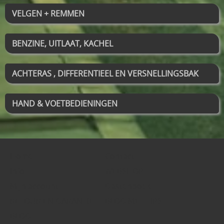
VELGEN + REMMEN
BENZINE, UITLAAT, KACHEL
ACHTERAS , DIFFERENTIEEL EN VERSNELLINGSBAK
HAND & VOETBEDIENINGEN
Home
Contact
Info
WEBSHOP
Mijn account
Gastenboek
RETOUR EN GARANTIE
BLOG MET TIPS
BLOG