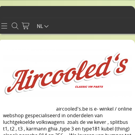
Home
NL
Contact
Info
WEBSHOP
CARROSSERIE CHASSIS EN INTERIEUR
Mijn account
DIVERSEN
Gastenboek
PROMO'S
aircooled's.be is e-
winkel / online
webshop gespecialiseerd in onderdelen van
RETOUR EN GARANTIE
ELEKTRICITEIT
luchtgekoelde volkswagens zoals de vw kever , splitbus
t1, t2 , t3 , karmann ghia ,type 3 en type181 kubel (thing)
BLOG MET TIPS
MOTOR EN TOEBEHOREN