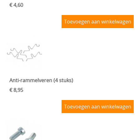
€ 4,60
VOORAS , BESTURING
BLOG
Toevoegen aan winkelwagen
VELGEN + REMMEN
BENZINE, UITLAAT, KACHEL
ACHTERAS , DIFFERENTIEEL EN VERSNELLINGSBAK
HAND & VOETBEDIENINGEN
Anti-rammelveren (4 stuks)
€ 8,95
Toevoegen aan winkelwagen