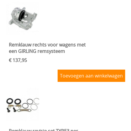
Remklauw rechts voor wagens met
een GIRLING remsysteem
€ 137,95
Toevoegen aan winkelwagen
Remklauw revisie set TYPE3 per