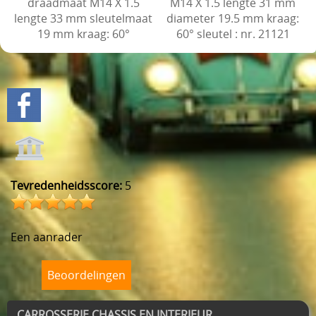
draadmaat M14 X 1.5
M14 X 1.5 lengte 31 mm
lengte 33 mm sleutelmaat
diameter 19.5 mm kraag:
19 mm kraag: 60°
60° sleutel : nr. 21121
Toevoegen aan winkelwagen
Toevoegen aan winkelwage
Tevredenheidsscore:
5
Een aanrader
Beoordelingen
CARROSSERIE CHASSIS EN INTERIEUR