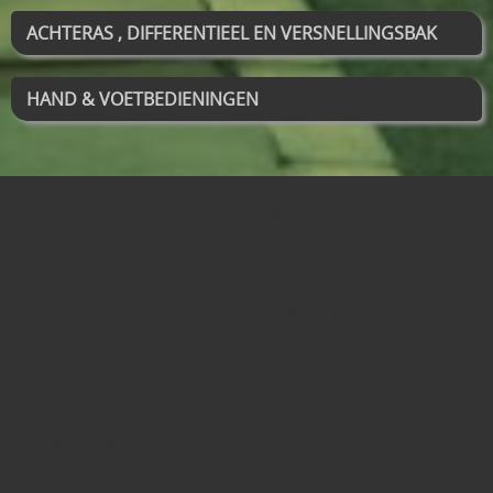
ACHTERAS , DIFFERENTIEEL EN VERSNELLINGSBAK
HAND & VOETBEDIENINGEN
Home
Contact
Info
WEBSHOP
Mijn account
Gastenboek
RETOUR EN GARANTIE
BLOG MET TIPS
BLOG
Vande Walle, Stijn
BE0892413064
zwingelkotstraat 7
8710 wielsbeke