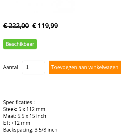
VOORAS , BESTURING
BLOG
VELGEN + REMMEN
€ 222,00
€ 119,99
BENZINE, UITLAAT, KACHEL
Beschikbaar
ACHTERAS , DIFFERENTIEEL EN VERSNELLINGSBAK
HAND & VOETBEDIENINGEN
Aantal
Specificaties :
Steek: 5 x 112 mm
Maat: 5.5 x 15 inch
ET: +12 mm
Backspacing: 3 5/8 inch