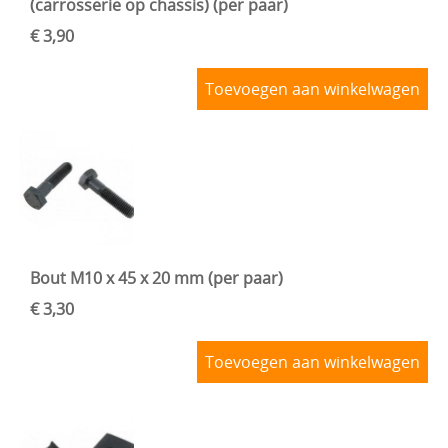
(carrosserie op chassis) (per paar)
VOORAS , BESTURING
€ 3,90
BLOG
VELGEN + REMMEN
Toevoegen aan winkelwagen
BENZINE, UITLAAT, KACHEL
ACHTERAS , DIFFERENTIEEL EN VERSNELLINGSBAK
HAND & VOETBEDIENINGEN
Bout M10 x 45 x 20 mm (per paar)
€ 3,30
Toevoegen aan winkelwagen