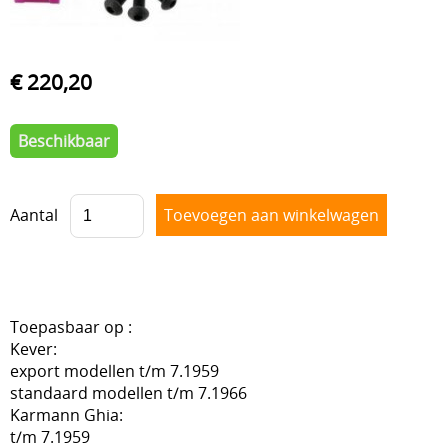
VOORAS , BESTURING
BLOG
VELGEN + REMMEN
€ 220,20
BENZINE, UITLAAT, KACHEL
Beschikbaar
ACHTERAS , DIFFERENTIEEL EN VERSNELLINGSBAK
HAND & VOETBEDIENINGEN
Aantal
Toepasbaar op :
Kever:
export modellen t/m 7.1959
standaard modellen t/m 7.1966
Karmann Ghia:
t/m 7.1959