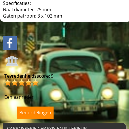
Specificaties:
Naaf diameter: 25 mm
Gaten patroon: 3 x 102 mm
Tevredenheidsscore:
5
Een aanrader
Beoordelingen
CARROSSERIE CHASSIS EN INTERIEUR