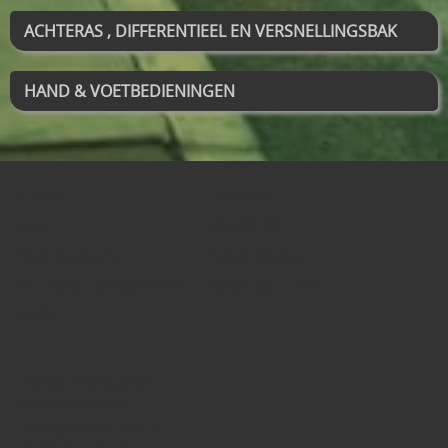
ACHTERAS , DIFFERENTIEEL EN VERSNELLINGSBAK
HAND & VOETBEDIENINGEN
Home
Contact
Info
WEBSHOP
Mijn account
Gastenboek
RETOUR EN GARANTIE
BLOG MET TIPS
BLOG
Vande Walle, Stijn
BE0892413064
zwingelkotstraat 7