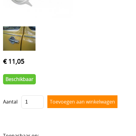
VOORAS , BESTURING
BLOG
VELGEN + REMMEN
BENZINE, UITLAAT, KACHEL
ACHTERAS , DIFFERENTIEEL EN VERSNELLINGSBAK
HAND & VOETBEDIENINGEN
€ 11,05
Beschikbaar
Aantal
Toepasbaar op: