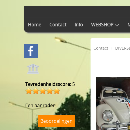
Home
Contact
Info
WEBSHOP
M
Contact
›
DIVERS
Tevredenheidsscore:
5
Een aanrader
Beoordelingen