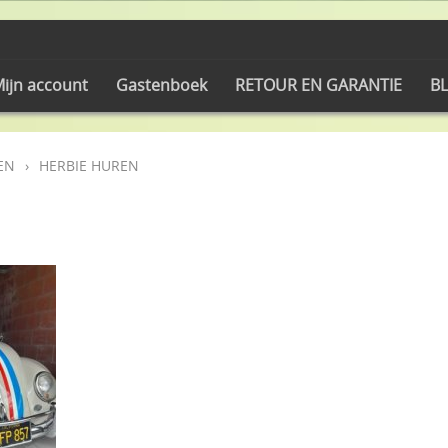
ijn account
Gastenboek
RETOUR EN GARANTIE
BL
EN
›
HERBIE HUREN