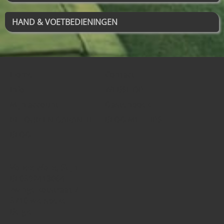
HAND & VOETBEDIENINGEN
Home
Contact
Info
WEBSHOP
Mijn account
Gastenboek
RETOUR EN GARANTIE
BLOG MET TIPS
BLOG
Vande Walle, Stijn
BE0892413064
zwingelkotstraat 7
8710 wielsbeke
België