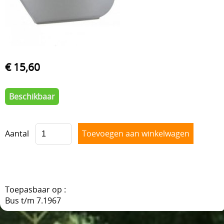
VOORAS , BESTURING
BLOG
VELGEN + REMMEN
BENZINE, UITLAAT, KACHEL
€ 15,60
ACHTERAS , DIFFERENTIEEL EN VERSNELLINGSBAK
HAND & VOETBEDIENINGEN
Beschikbaar
Aantal
Toepasbaar op :
Bus t/m 7.1967