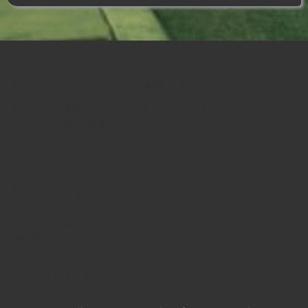
Home
Contact
Info
WEBSHOP
Mijn account
Gastenboek
RETOUR EN GARANTIE
BLOG MET TIPS
BLOG
Vande Walle, Stijn
BE0892413064
zwingelkotstraat 7
8710 wielsbeke
België
0468192521