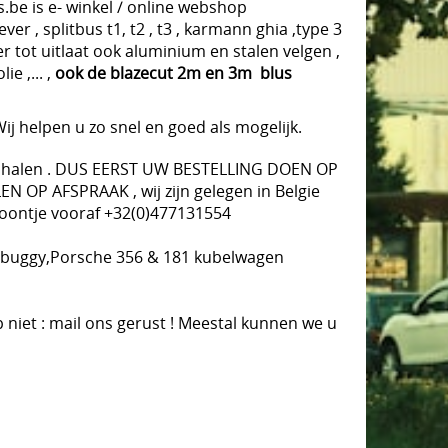
e-
winkel / online webshop
 , splitbus t1, t2 , t3 , karmann ghia ,type 3
r tot uitlaat ook aluminium en stalen velgen ,
e ,... ,
ook de blazecut 2m en 3m blus
Wij helpen u zo snel en goed als mogelijk.
 te halen . DUS EERST UW BESTELLING DOEN OP
OP AFSPRAAK , wij zijn gelegen in Belgie
foontje vooraf +32(0)477131554
a, buggy,Porsche 356 & 181 kubelwagen
 niet : mail ons gerust ! Meestal kunnen we u