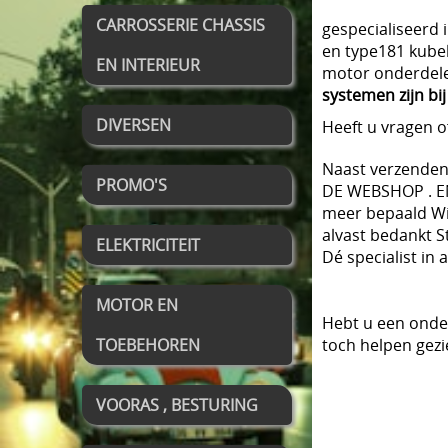
air
CARROSSERIE CHASSIS
gespecialiseerd 
en type181 kubel
EN INTERIEUR
motor onderdelen 
systemen zijn bi
DIVERSEN
Heeft u vragen 
Naast verzenden 
PROMO'S
DE WEBSHOP . EN
meer bepaald Wie
alvast bedankt St
ELEKTRICITEIT
Dé specialist in
MOTOR EN
Hebt u een onder
TOEBEHOREN
toch helpen gezi
VOORAS , BESTURING