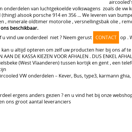
cooled's.be is 
in onderdelen van luchtgekoelde volkswagens zoals de vw kever
 (thing) alsook porsche 914 en 356 ... We leveren van bumpe
, minerale oldtimer motorolie , versnellingsbak olie , remoli
j ons beschikbaar.
of u vind uw onderdeel niet ? Neem gerust
CONTACT
op . 
kan u altijd opteren om zelf uw producten hier bij ons af
 AAN DE KASSA KIEZEN VOOR AFHALEN . DUS ENKEL AFHALEN 
lsbeke (West Vlaanderen) tussen kortijk en gent , een tele
ijn
 aircooled VW onderdelen – Kever, Bus, type3, karmann ghi
deel ergens anders gezien ? en u vind het bij onze webshop
en ons groot aantal leveranciers