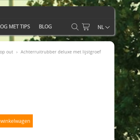
OG MET TIPS
BLOG
NL
pop out
›
Achterruitrubber deluxe met lijstgroef