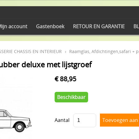
ijn account
Gastenboek
RETOUR EN GARANTIE
BL
SERIE CHASSIS EN INTERIEUR
›
Raamglas, Afdichtingen,safari + 
ubber deluxe met lijstgroef
€ 88,95
Beschikbaar
Aantal