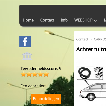
Home
Contact
Info
WEBSHOP
M
Contact
›
CARROS
Achterruitr
Tevredenheidsscore:
5
Een aanrader
Beoordelingen