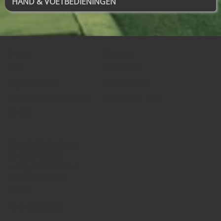
HAND & VOETBEDIENINGEN
Home
Contact
Info
WEBSHOP
Mijn account
Gastenboek
RETOUR EN GARANTIE
BLOG MET TIPS
BLOG
Vande Walle, Stijn
BE0892413064
zwingelkotstraat 7
8710 wielsbeke
België
0468192521