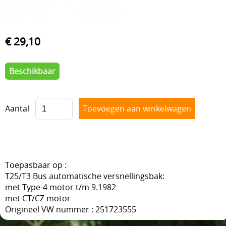
VOORAS , BESTURING
BLOG
VELGEN + REMMEN
€ 29,10
BENZINE, UITLAAT, KACHEL
Beschikbaar
ACHTERAS , DIFFERENTIEEL EN VERSNELLINGSBAK
HAND & VOETBEDIENINGEN
Aantal
Toepasbaar op :
T25/T3 Bus automatische versnellingsbak:
met Type-4 motor t/m 9.1982
met CT/CZ motor
Origineel VW nummer : 251723555