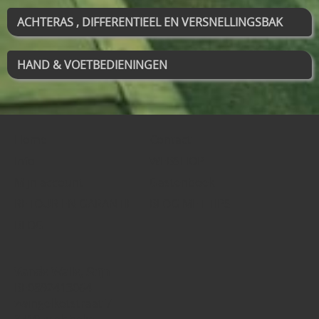
ACHTERAS , DIFFERENTIEEL EN VERSNELLINGSBAK
HAND & VOETBEDIENINGEN
Home
Contact
Info
WEBSHOP
Mijn account
Gastenboek
RETOUR EN GARANTIE
BLOG MET TIPS
BLOG
Vande Walle, Stijn
BE0892413064
zwingelkotstraat 7