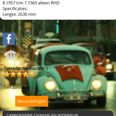
8.1957 t/m 7.1960 alleen RHD
Specificaties:
Lengte: 2630 mm
Tevredenheidsscore:
5
Een aanrader
Beoordelingen
CARROSSERIE CHASSIS EN INTERIEUR