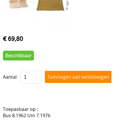
VOORAS , BESTURING
BLOG
VELGEN + REMMEN
BENZINE, UITLAAT, KACHEL
€ 69,80
ACHTERAS , DIFFERENTIEEL EN VERSNELLINGSBAK
HAND & VOETBEDIENINGEN
Beschikbaar
Aantal
Toepasbaar op :
Bus 8.1962 t/m 7.1976