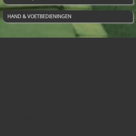
HAND & VOETBEDIENINGEN
Home
Contact
Info
WEBSHOP
Mijn account
Gastenboek
RETOUR EN GARANTIE
BLOG MET TIPS
BLOG
Vande Walle, Stijn
BE0892413064
zwingelkotstraat 7
8710 wielsbeke
België