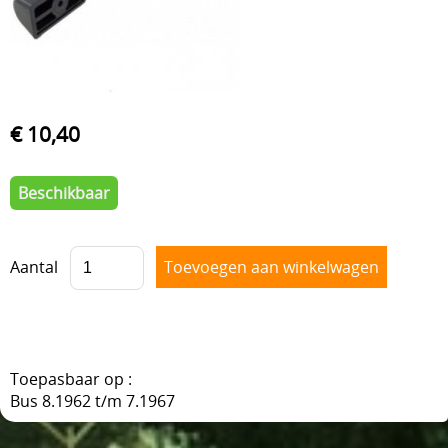
VOORAS , BESTURING
BLOG
VELGEN + REMMEN
BENZINE, UITLAAT, KACHEL
€ 10,40
ACHTERAS , DIFFERENTIEEL EN VERSNELLINGSBAK
HAND & VOETBEDIENINGEN
Beschikbaar
Aantal
Toepasbaar op :
Bus 8.1962 t/m 7.1967