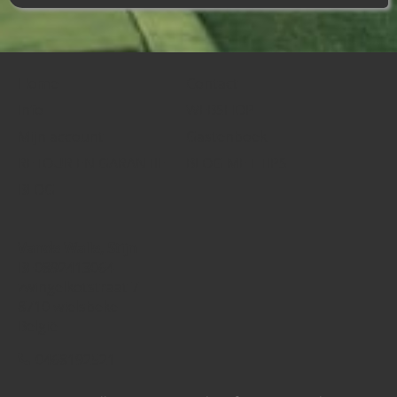
Home
Contact
Info
WEBSHOP
Mijn account
Gastenboek
RETOUR EN GARANTIE
BLOG MET TIPS
BLOG
Vande Walle, Stijn
BE0892413064
zwingelkotstraat 7
8710 wielsbeke
België
0468192521