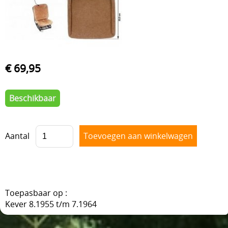
VOORAS , BESTURING
BLOG
VELGEN + REMMEN
BENZINE, UITLAAT, KACHEL
€ 69,95
ACHTERAS , DIFFERENTIEEL EN VERSNELLINGSBAK
HAND & VOETBEDIENINGEN
Beschikbaar
Aantal
Toepasbaar op :
Kever 8.1955 t/m 7.1964