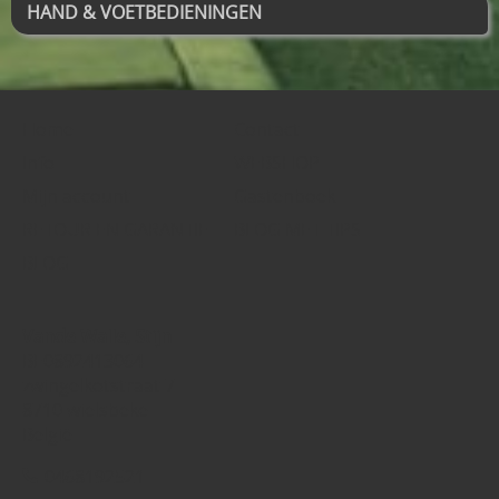
HAND & VOETBEDIENINGEN
Home
Contact
Info
WEBSHOP
Mijn account
Gastenboek
RETOUR EN GARANTIE
BLOG MET TIPS
BLOG
Vande Walle, Stijn
BE0892413064
zwingelkotstraat 7
8710 wielsbeke
België
0468192521