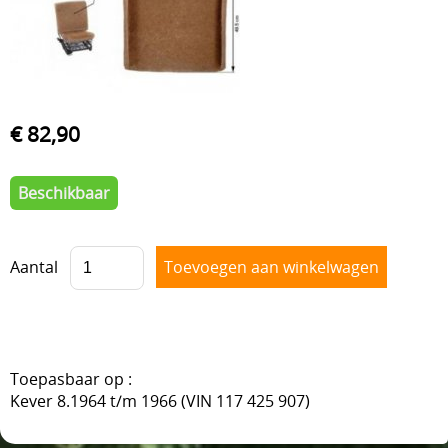
VOORAS , BESTURING
BLOG
VELGEN + REMMEN
BENZINE, UITLAAT, KACHEL
€ 82,90
ACHTERAS , DIFFERENTIEEL EN VERSNELLINGSBAK
HAND & VOETBEDIENINGEN
Beschikbaar
Aantal
Toepasbaar op :
Kever 8.1964 t/m 1966 (VIN 117 425 907)