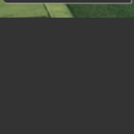
Home
Contact
Info
WEBSHOP
Mijn account
Gastenboek
RETOUR EN GARANTIE
BLOG MET TIPS
BLOG
Vande Walle, Stijn
BE0892413064
zwingelkotstraat 7
8710 wielsbeke
België
0468192521