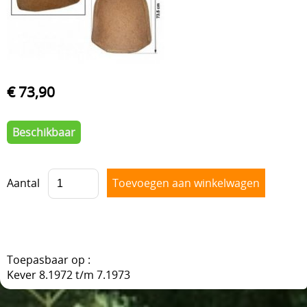
VOORAS , BESTURING
BLOG
VELGEN + REMMEN
BENZINE, UITLAAT, KACHEL
€ 73,90
ACHTERAS , DIFFERENTIEEL EN VERSNELLINGSBAK
HAND & VOETBEDIENINGEN
Beschikbaar
Aantal
Toepasbaar op :
Kever 8.1972 t/m 7.1973