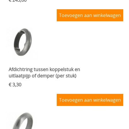
€ 245,00
VOORAS , BESTURING
BLOG
Toevoegen aan winkelwagen
VELGEN + REMMEN
BENZINE, UITLAAT, KACHEL
ACHTERAS , DIFFERENTIEEL EN VERSNELLINGSBAK
HAND & VOETBEDIENINGEN
Afdichtring tussen koppelstuk en
uitlaatpijp of demper (per stuk)
€ 3,30
Toevoegen aan winkelwagen