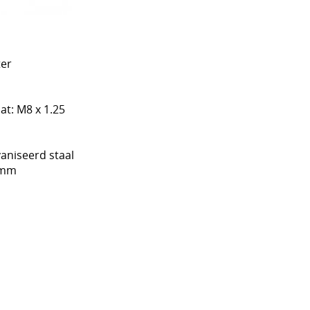
ter
t: M8 x 1.25
vaniseerd staal
 mm