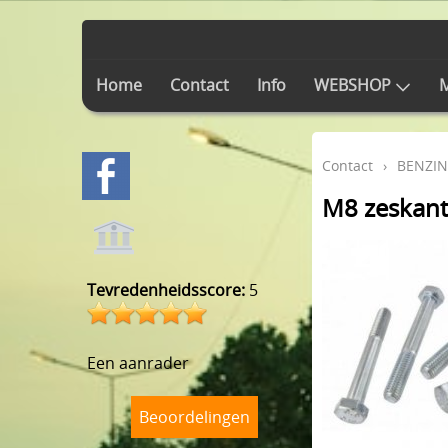
Home
Contact
Info
WEBSHOP
M
Contact
›
BENZIN
M8 zeskant
Tevredenheidsscore:
5
Een aanrader
Beoordelingen