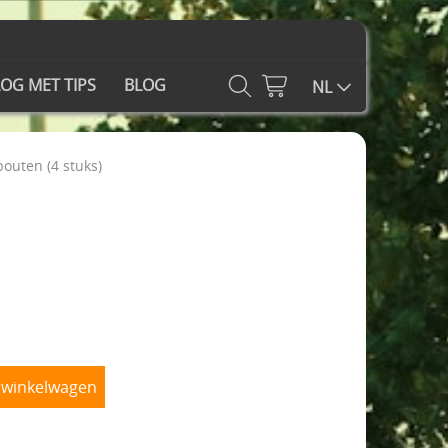
OG MET TIPS
BLOG
NL
outen (4 stuks)