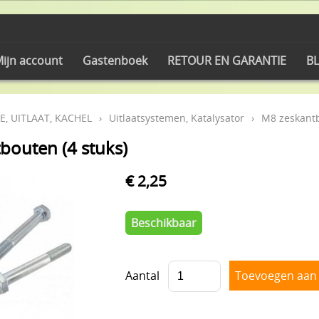
ijn account
Gastenboek
RETOUR EN GARANTIE
BL
E, UITLAAT, KACHEL
›
Uitlaatsystemen, Katalysator
›
M8 zeskantb
bouten (4 stuks)
€ 2,25
Beschikbaar
Aantal